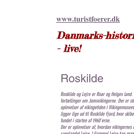
www.turist
foerer.dk
Danmarks-histor
- live!
Roskilde
Roskilde og Lejre er Roar og Helges land.
fortællinger om Jomsvikingerne. Der er st
oplevelser af vikingetiden i Vikingemuseet
ligger lige ud til Roskilde Fjord, hvor skib
fundet i starten af 1960'erne.
Der er oplevelser af, hvordan vikingernes l
sanglandet Lejre. I Gammel Lejre kan man 