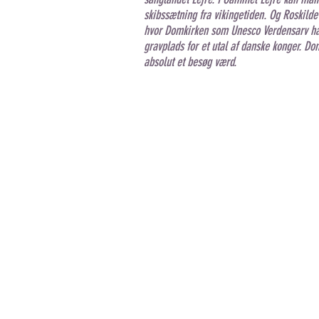
skibssætning fra vikingetiden. Og Roskilde 
hvor Domkirken som Unesco Verdensarv ha
gravplads for et utal af danske konger. Do
absolut et besøg værd.
turistfoerer@gmail.com
Poul Erik Rosenberg Jespersen
Overgade 4
6580 Vamdrup
+ 45 50481121