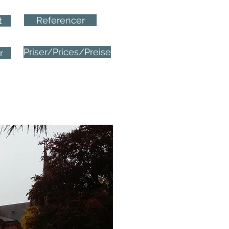
Referencer
t
Priser/Prices/Preise
r