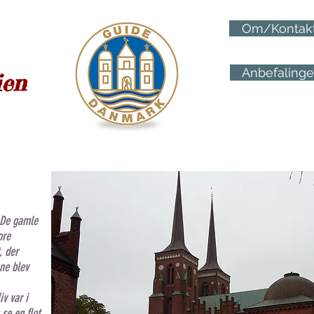
Om/Kontak
Anbefalinge
ien
 De gamle
ore
, der
ene blev
iv var i
se en flot