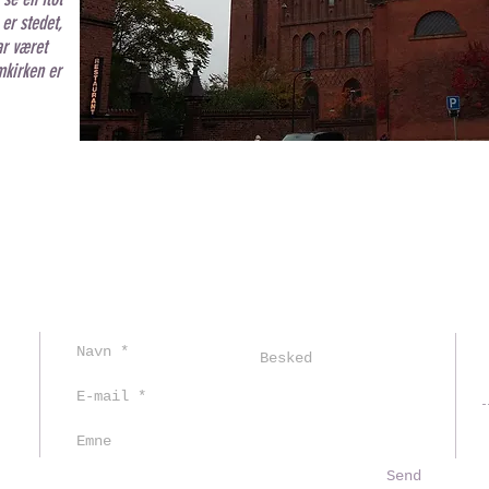
er stedet,
r været
mkirken er
Send