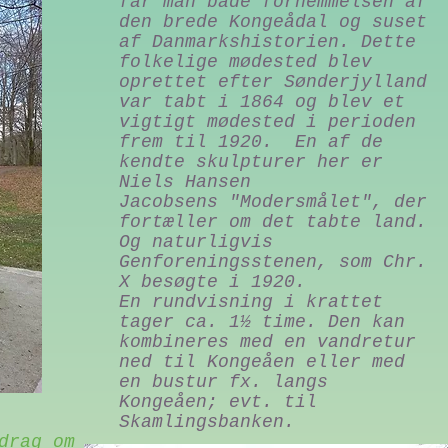
får man både fornemmelsen af
den brede Kongeådal og suset
af Danmarkshistorien. Dette
folkelige mødested blev
oprettet efter Sønderjylland
var tabt i 1864 og blev et
vigtigt mødested i perioden
frem til 1920. En af de
kendte skulpturer her er
Niels Hansen
Jacobsens "Modersmålet", der
fortæller om det tabte land.
Og naturligvis
Genforeningsstenen, som Chr.
X besøgte i 1920.
En rundvisning i krattet
tager ca. 1½ time. Den kan
kombineres med en vandretur
ned til Kongeåen eller med
en bustur fx. langs
Kongeåen; evt. til
Skamlingsbanken.
drag om