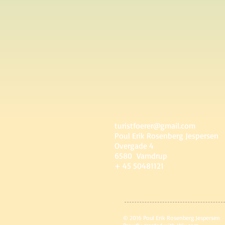
turistfoerer@gmail.com
Poul Erik Rosenberg Jespersen
Overgade 4
6580 Vamdrup
+ 45 50481121
© 2016 Poul Erik Rosenberg Jespersen