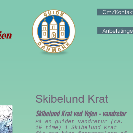
Om/Kontak
Anbefalinge
ien
Skibelund Krat
Skibelund Krat ved Vejen - vandretur
På en guidet vandretur (ca.
1½ time) i Skibelund Krat