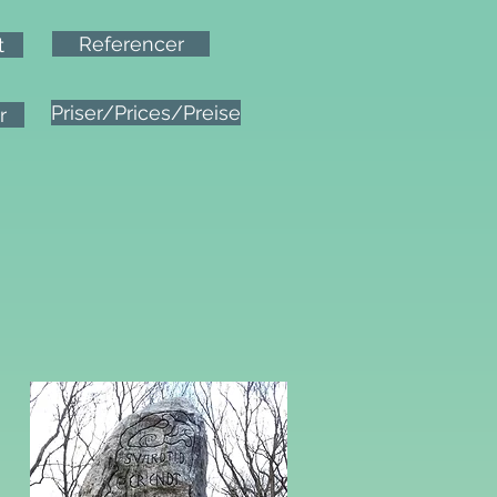
Referencer
t
Priser/Prices/Preise
r