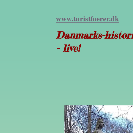
www.turist
foerer.dk
Danmarks-histor
- live!